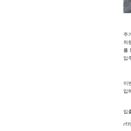
주거
차
를
입
이
입
입
r