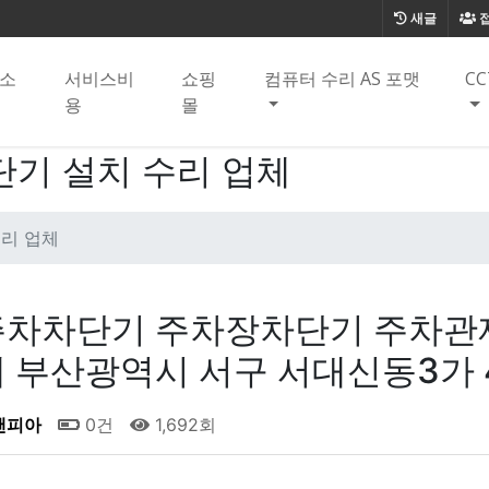
새글
소
서비스비
쇼핑
컴퓨터 수리 AS 포맷
CC
용
몰
단기 설치 수리 업체
수리 업체
주차차단기 주차장차단기 주차관제
 부산광역시 서구 서대신동3가 
앤피아
0건
1,692회