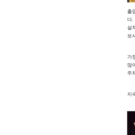
출
다.
설
보
가장
많
주
지