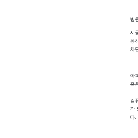
병
시
용
차
아
혹
컴
각
다.