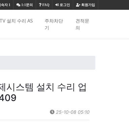
접속자
1
1:1문의
FAQ
로그인
회원가입
TV 설치 수리 AS
주차차단
견적문
기
의
시스템 설치 수리 업
409
25-10-08 05:10