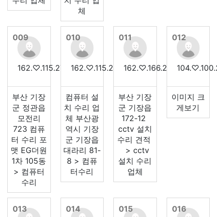
수리 업체
치 수리 업
체
009
010
011
012
162.♡.115.27
162.♡.115.28
162.♡.166.216
104.♡.100.
부산 기장
컴퓨터 설
부산 기장
이미지 크
군 정관읍
치 수리 업
군 기장읍
게보기
모전리
체 부산광
172-12
723 컴퓨
역시 기장
cctv 설치
터 수리 포
군 기장읍
수리 견적
맷 EG더원
대라리 81-
> cctv
1차 105동
8 > 컴퓨
설치 수리
> 컴퓨터
터수리
업체
수리
013
014
015
016