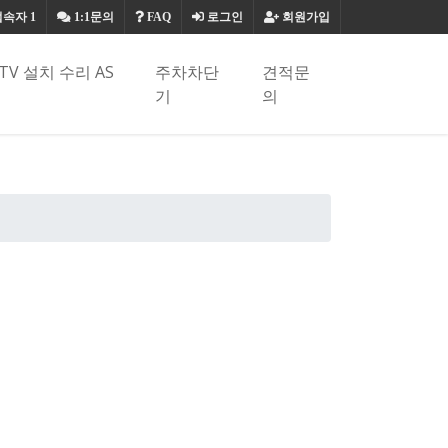
접속자
1
1:1문의
FAQ
로그인
회원가입
TV 설치 수리 AS
주차차단
견적문
기
의