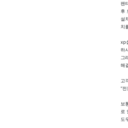
팬티
후 
설
치를
x
하
그
해
고
"전
보
로 
도