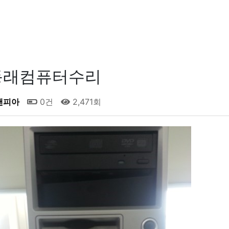
동래컴퓨터수리
앤피아
0건
2,471회