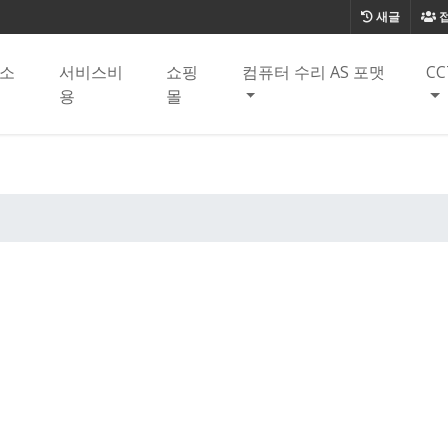
새글
소
서비스비
쇼핑
컴퓨터 수리 AS 포맷
CC
용
몰