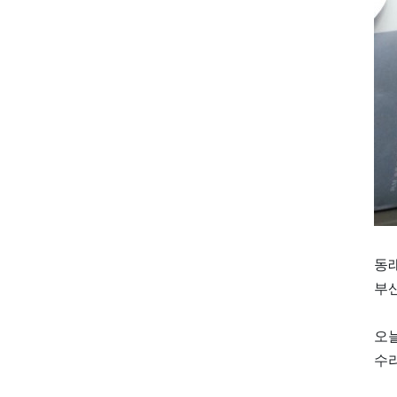
동
부산
오
수